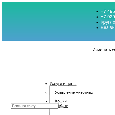
+7 495
+7 929
Кругл
Без в
Изменить 
Услуги и цены
Усыпление животных
Кошки
Собаки