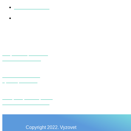
+79299537499
vyzovet@inbox.ru
ДЛЯ КОШЕК
Стерилизация кошек
Усыпление кошек
ДЛЯ СОБАК
Усыпление собак
Кремация собак
КАТЕГОРИИ
Ветеринарная терапия
Усыпление животных
Copyright 2022. Vyzovet