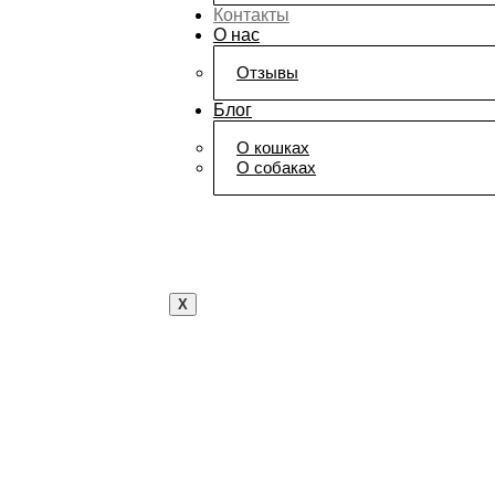
Контакты
О нас
Отзывы
Блог
О кошках
О собаках
X